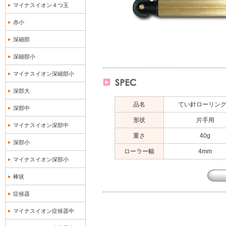
マイナスイオン４つ玉
赤小
深細部
深細部小
マイナスイオン深細部小
深部大
品名
てい針ローリン
深部中
形状
片手用
マイナスイオン深部中
重さ
40g
深部小
ローラー幅
4mm
マイナスイオン深部小
棒状
症候器
マイナスイオン症候器中