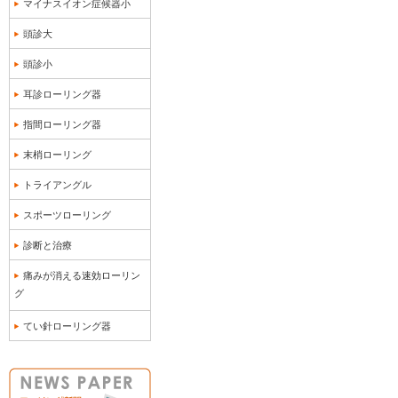
マイナスイオン症候器小
頭診大
頭診小
耳診ローリング器
指間ローリング器
末梢ローリング
トライアングル
スポーツローリング
診断と治療
痛みが消える速効ローリン
グ
てい針ローリング器